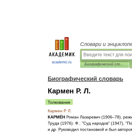
Словари и энциклоп
academic.ru
Биографический словарь
Биографический словарь
Кармен Р. Л.
Толкование
Кармен
Р
.
Л
.
КАРМÉН
Роман
Лазаревич
(
1906
–
78
),
реж
Труда
(
1976
).
Ф
.
:
"
Суд
народов
" (
1947
), "
По
и
др
.
Руководил
постановкой
и
был
авторо