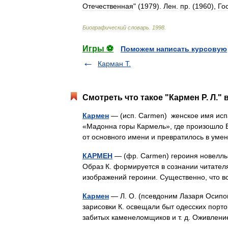
Отечественная
" (
1979
).
Лен
.
пр
. (
1960
),
Го
Биографический
словарь
.
1998
.
Игры ⚽
Поможем написать курсовую
Карман Т.
Смотреть что такое "Кармен Р. Л." 
Кармен
— (исп. Carmen) женское имя исп
«Мадонна горы Кармель», где произошло 
от основного имени и превратилось в 
КАРМЕН
— (фр. Carmen) героиня новеллы
Образ К. формируется в сознании читател
изображений героини. Существенно, что
Кармен
— Л. О. (псевдоним Лазаря Осипов
зарисовки К. освещали быт одесских порт
забитых каменеломщиков и т. д. Оживле