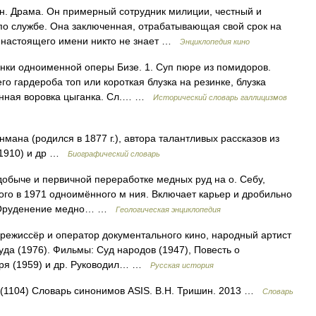
н. Драма. Он примерный сотрудник милиции, честный и
по службе. Она заключенная, отрабатывающая свой срок на
а настоящего имени никто не знает …
Энциклопедия кино
нки одноименной оперы Бизе. 1. Суп пюре из помидоров.
о гардероба топ или короткая блузка на резинке, блузка
манная воровка цыганка. Сл.… …
Исторический словарь галлицизмов
ана (родился в 1877 г.), автора талантливых рассказов из
, 1910) и др …
Биографический словарь
че и первичной переработке медных руд на о. Себу,
ого в 1971 одноимённого м ния. Включает карьер и дробильно
ти. Оруденение медно… …
Геологическая энциклопедия
режиссёр и оператор документального кино, народный артист
да (1976). Фильмы: Суд народов (1947), Повесть о
оря (1959) и др. Руководил… …
Русская история
я (1104) Словарь синонимов ASIS. В.Н. Тришин. 2013 …
Словарь