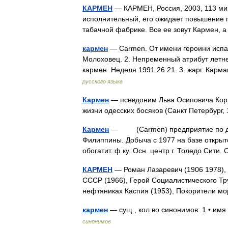
КАРМЕН
— КАРМЕН, Россия, 2003, 113 ми
исполнительный, его ожидает повышение 
табачной фабрике. Все ее зовут Кармен, 
кармен
— Carmen. От имени героини испа
Молоховец. 2. Непременный атрибут летнег
кармен. Неделя 1991 26 21. 3. жарг. Кар
русского языка
Кармен
— псевдоним Льва Осиповича Корнм
жизни одесских босяков (Санкт Петербург
Кармен
— (Carmen) предприятие по добы
Филиппины. Добыча с 1977 на базе открыт
обогатит. ф ку. Осн. центр г. Толедо Си
КАРМЕН
— Роман Лазаревич (1906 1978), 
СССР (1966), Герой Социалистического Тру
нефтяниках Каспия (1953), Покорители м
кармен
— сущ., кол во синонимов: 1 • им
синонимов