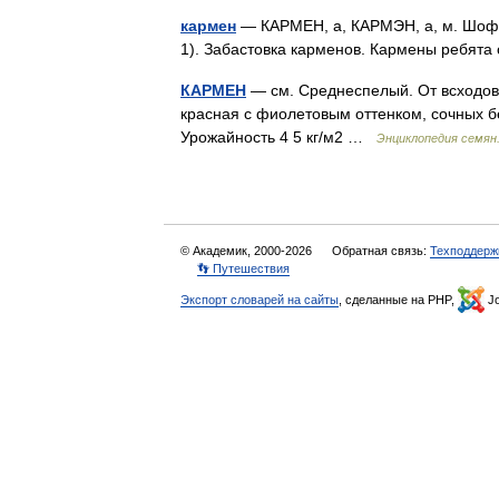
кармен
— КАРМЕН, а, КАРМЭН, а, м. Шофе
1). Забастовка карменов. Кармены ребята
КАРМЕН
— см. Среднеспелый. От всходов 
красная с фиолетовым оттенком, сочных 
Урожайность 4 5 кг/м2 …
Энциклопедия семян
© Академик, 2000-2026
Обратная связь:
Техподдерж
👣 Путешествия
Экспорт словарей на сайты
, сделанные на PHP,
Jo