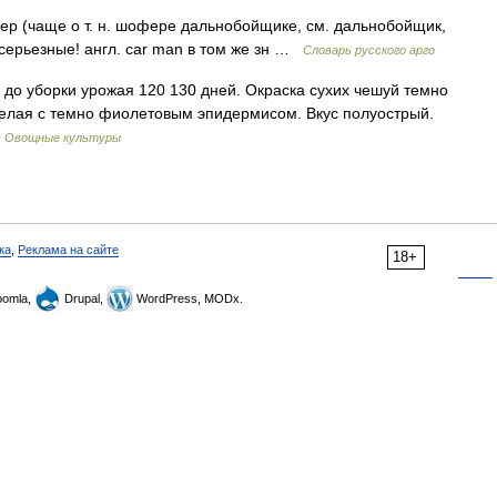
р (чаще о т. н. шофере дальнобойщике, см. дальнобойщик,
 серьезные! англ. car man в том же зн …
Словарь русского арго
до уборки урожая 120 130 дней. Окраска сухих чешуй темно
белая с темно фиолетовым эпидермисом. Вкус полуострый.
. Овощные культуры
ка
,
Реклама на сайте
18+
omla,
Drupal,
WordPress, MODx.