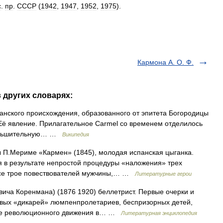
с
.
пр
.
СССР
(
1942
,
1947
,
1952
,
1975
).
Кармона А. О. Ф.
в других словарях:
анского происхождения, образованного от эпитета Богородицы
Её явление. Прилагательное Carmel со временем отделилось
уменьшительную… …
Википедия
 П.Мериме «Кармен» (1845), молодая испанская цыганка.
я в результате непростой процедуры «наложения» трех
 все трое повествователей мужчины,… …
Литературные герои
ича Коренмана) (1876 1920) беллетрист. Первые очерки и
овых «дикарей» люмпенпролетариев, беспризорных детей,
ние революционного движения в… …
Литературная энциклопедия