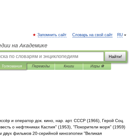
Запомнить сайт
Словарь на свой сайт
RU
едии на Академике
Найти!
Толкования
Переводы
Книги
Игры ⚽
иссёр
и
оператор
док
.
кино
,
нар
.
арт
.
СССР
(
1966
),
Герой
Соц
.
весть
о
нефтяниках
Каспия
" (
1953
), "
Покорители
моря
" (
1959
)
м
двух
фильмов
20
-
серийной
киноэпопеи
"
Великая